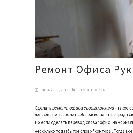
Ремонт Офиса Ру
ДЕКАБРЬ 19, 2018
РЕМОНТ ОФИСА
Сделать
ремонт офиса своими
руками
- такое с
же офис не позволит себе раскошелиться ради с
Но если сделать перевод слова "офис" на нормаль
несколько подзабытое слово "контора". Тогда все