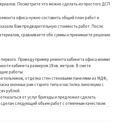
ериалов. Посмотрите что можно сделать из простого ДСП
ремонта офиса нужно составить общий план работ и
 сказали Вам предварительную стоимость работ. После
атериалов, сравниваете обе суммы и принимаете решение.
у первого. Приведу пример ремонта кабинета офиса моими
монте кабинета размером 18 кв. метров. В смете
щие работы:
светильников, отделка стен стеновыми панелями из МДФ,
аска оконных рам старого типа и настилка линолиума с
сяч рублей.
тказаться от услуг бригады и предложил сделать
л сделан следующий объем работ с отменным качеством: