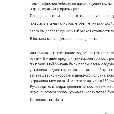
только офисной мебели, но даже отделочных мат
и ДВП, желания и прямых рук.
Перед принятием решения о назревшем вопросе 
пригласить специалистов, чтобы те "на вскидку"
этого Вы делаете примерный расчет стоимости м
В большинстве случаев вопрос - делать
или приглашать специалистов, решается в польз
руками. В нашем предприятии назрел вопрос о ре
приглашенной бригады были перечислены следую
установка подвесных потолков с вставкой трех 
замена дверной коробки и дверного полотна, покр
выравниванием пола. И все это за какие-то 150 ты
Руководитель подразделения попросил вежливо о
ремонт офиса своими руками
. В результате бы
Источник: curbala.ru