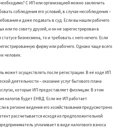
 необходимо? С ИП или организацией можно заключить
бовать соблюдения его условий, в случае несоблюдения –
ебования и даже подавать в суд. Если вы нашли рабочего
ых или по совету друзей, и он не зарегистрирован в
статусе бизнесмена, то и требовать с него нечего. Если
регистрированную фирму или рабочего. Однако чаще всего
их человек.
ь может осуществлять после регистрации. В её ходе ИП
кой деятельности – оказание услуг бытового плана
 услугах, которые ИП предоставляет физлицам. В этом
ия налогов будет ЕНВД. Если же ИП работает
сли в регионе ведения его хозяйствования предусмотрено
патент рассчитывается исходя из предположительной
 предприниматель уплачивает в виде налогового взноса