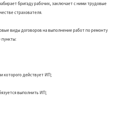
абирает бригаду рабочих, заключает с ними трудовые
ачестве страхователя.
овые виды договоров на выполнение работ по ремонту
 пункты:
ии которого действует ИП;
обязуется выполнить ИП;