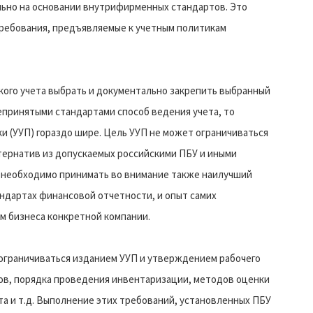
льно на основании внутрифирменных стандартов. Это
требования, предъявляемые к учетным политикам
кого учета выбрать и документально закрепить выбранный
принятыми стандартами способ ведения учета, то
и (УУП) гораздо шире. Цель УУП не может ограничиваться
тернатив из допускаемых российскими ПБУ и иными
 необходимо принимать во внимание также наилучший
ндартах финансовой отчетности, и опыт самих
м бизнеса конкретной компании.
 ограничиваться изданием УУП и утверждением рабочего
ов, порядка проведения инвентаризации, методов оценки
а и т.д. Выполнение этих требований, установленных ПБУ