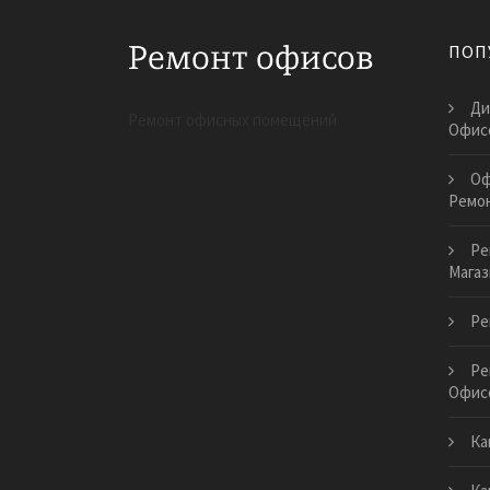
ПОП
Ди
Ремонт офисных помещений
Офис
Оф
Ремо
Ре
Магаз
Ре
Ре
Офис
Ка